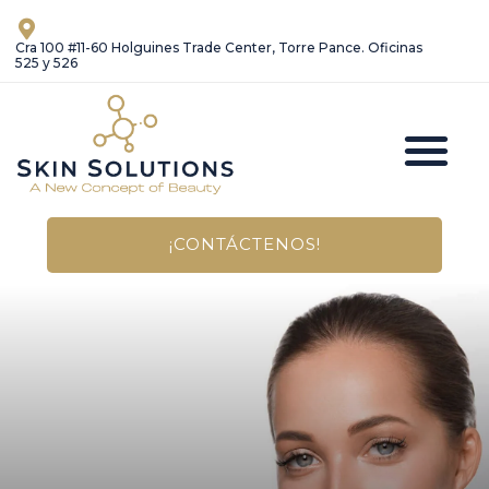
Ir
al
Cra 100 #11-60 Holguines Trade Center, Torre Pance. Oficinas
525 y 526
contenido
M
Link de Pagos
¡CONTÁCTENOS!