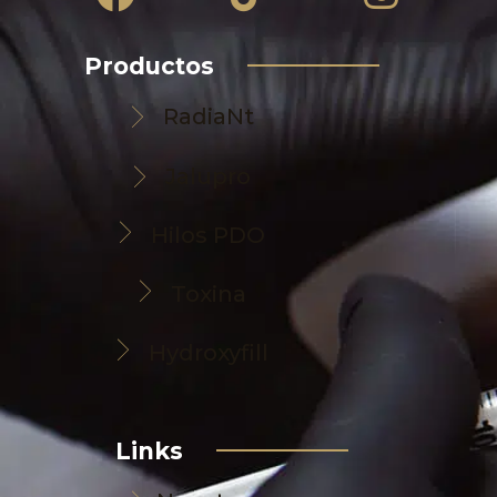
Productos
RadiaNt
Jalupro
Hilos PDO
Toxina
Hydroxyfill
Links