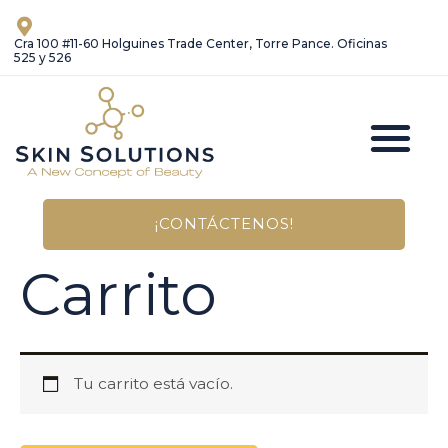
Ir
al
Cra 100 #11-60 Holguines Trade Center, Torre Pance. Oficinas
525 y 526
contenido
M
Link de Pagos
¡CONTÁCTENOS!
Carrito
Tu carrito está vacío.