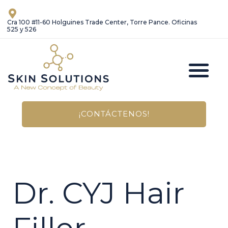
Ir
al
Cra 100 #11-60 Holguines Trade Center, Torre Pance. Oficinas
525 y 526
contenido
M
Link de Pagos
¡CONTÁCTENOS!
Dr. CYJ Hair