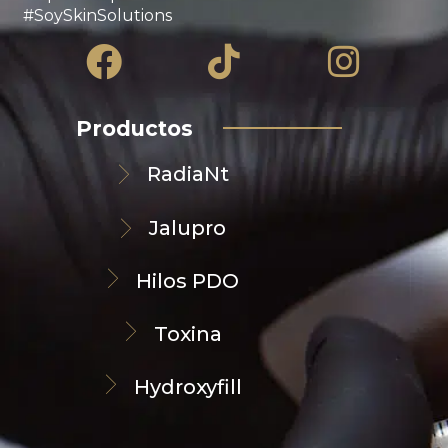
#SoySkinSolutions
Facebook
Tiktok
Insta
Productos
RadiaNt
Jalupro
Hilos PDO
Toxina
Hydroxyfill