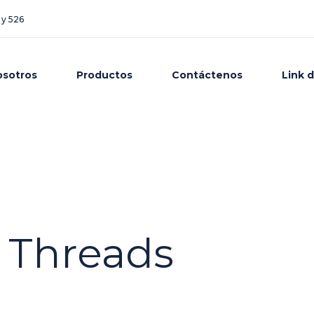
 y 526
osotros
Productos
Contáctenos
Link 
 Threads