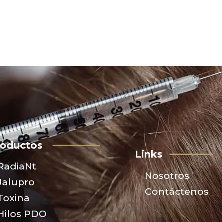
roductos
Links
RadiaNt
Nosotros
Jalupro
Contáctenos
Toxina
Hilos PDO