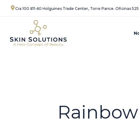
Ir
Cra 100 #11-60 Holguines Trade Center, Torre Pance. Oficinas 525
al
contenido
N
Rainbow