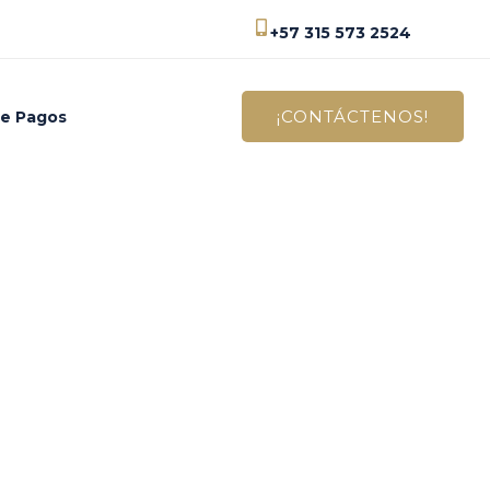
+57 315 573 2524
¡CONTÁCTENOS!
de Pagos